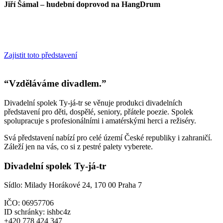
Jiří Šámal – hudební doprovod na HangDrum
Zajistit toto představení
“Vzděláváme divadlem.”
Divadelní spolek Ty-já-tr se věnuje produkci divadelních
představení pro děti, dospělé, seniory, přátele poezie. Spolek
spolupracuje s profesionálními i amatérskými herci a režiséry.
Svá představení nabízí pro celé území České republiky i zahraničí.
Záleží jen na vás, co si z pestré palety vyberete.
Divadelní spolek Ty-já-tr
Sídlo: Milady Horákové 24, 170 00 Praha 7
IČO: 06957706
ID schránky: ishbc4z
+420 778 424 347