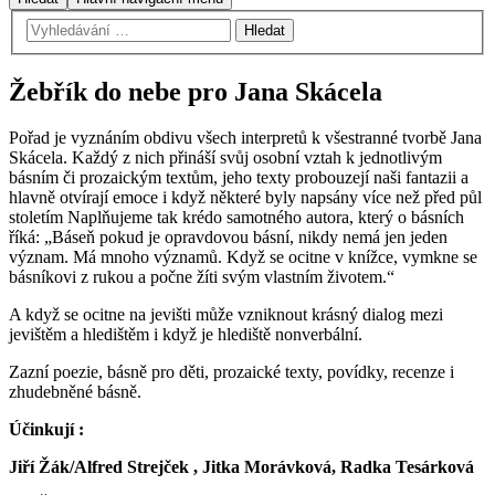
Žebřík do nebe pro Jana Skácela
Pořad je vyznáním obdivu všech interpretů k všestranné tvorbě Jana
Skácela. Každý z nich přináší svůj osobní vztah k jednotlivým
básním či prozaickým textům, jeho texty probouzejí naši fantazii a
hlavně otvírají emoce i když některé byly napsány více než před půl
stoletím Naplňujeme tak krédo samotného autora, který o básních
říká: „Báseň pokud je opravdovou básní, nikdy nemá jen jeden
význam. Má mnoho významů. Když se ocitne v knížce, vymkne se
básníkovi z rukou a počne žíti svým vlastním životem.“
A když se ocitne na jevišti může vzniknout krásný dialog mezi
jevištěm a hledištěm i když je hlediště nonverbální.
Zazní poezie, básně pro děti, prozaické texty, povídky, recenze i
zhudebněné básně.
Účinkují :
Jiří Žák/Alfred Strejček , Jitka Morávková, Radka Tesárková