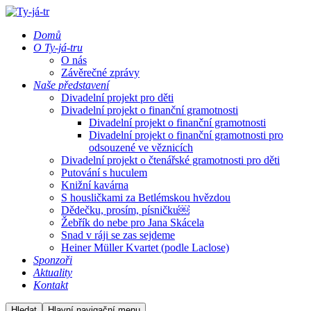
Domů
O Ty-já-tru
O nás
Závěrečné zprávy
Naše představení
Divadelní projekt pro děti
Divadelní projekt o finanční gramotnosti
Divadelní projekt o finanční gramotnosti
Divadelní projekt o finanční gramotnosti pro
odsouzené ve věznicích
Divadelní projekt o čtenářské gramotnosti pro děti
Putování s huculem
Knižní kavárna
S housličkami za Betlémskou hvězdou
Dědečku, prosím, písničku￼
Žebřík do nebe pro Jana Skácela
Snad v ráji se zas sejdeme
Heiner Müller Kvartet (podle Laclose)
Sponzoři
Aktuality
Kontakt
Hledat
Hlavní navigační menu