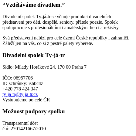
“Vzděláváme divadlem.”
Divadelní spolek Ty-já-tr se věnuje produkci divadelních
představení pro děti, dospělé, seniory, přátele poezie. Spolek
spolupracuje s profesionálními i amatérskými herci a režiséry.
Svá představení nabízí pro celé území České republiky i zahraničí.
Záleží jen na vás, co si z pestré palety vyberete.
Divadelní spolek Ty-já-tr
Sídlo: Milady Horákové 24, 170 00 Praha 7
IČO: 06957706
ID schránky: ishbc4z
+420 778 424 347
ty-ja-tr@ty-ja-tr.cz
Vystupujeme po celé ČR
Možnost podpory spolku
Transparentní účet
č.ú: 2701421667/2010