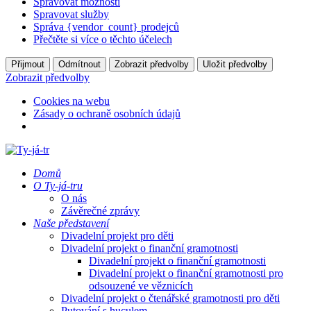
Spravovat možnosti
Spravovat služby
Správa {vendor_count} prodejců
Přečtěte si více o těchto účelech
Přijmout
Odmítnout
Zobrazit předvolby
Uložit předvolby
Zobrazit předvolby
Cookies na webu
Zásady o ochraně osobních údajů
Domů
O Ty-já-tru
O nás
Závěrečné zprávy
Naše představení
Divadelní projekt pro děti
Divadelní projekt o finanční gramotnosti
Divadelní projekt o finanční gramotnosti
Divadelní projekt o finanční gramotnosti pro
odsouzené ve věznicích
Divadelní projekt o čtenářské gramotnosti pro děti
Putování s huculem