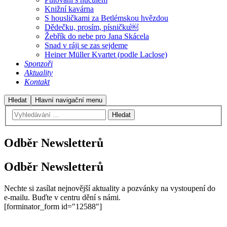
Knižní kavárna
S housličkami za Betlémskou hvězdou
Dědečku, prosím, písničku￼
Žebřík do nebe pro Jana Skácela
Snad v ráji se zas sejdeme
Heiner Müller Kvartet (podle Laclose)
Sponzoři
Aktuality
Kontakt
Hledat
Hlavní navigační menu
Odběr Newsletterů
Odběr Newsletterů
Nechte si zasílat nejnovější aktuality a pozvánky na vystoupení do
e-mailu. Buďte v centru dění s námi.
[forminator_form id="12588"]