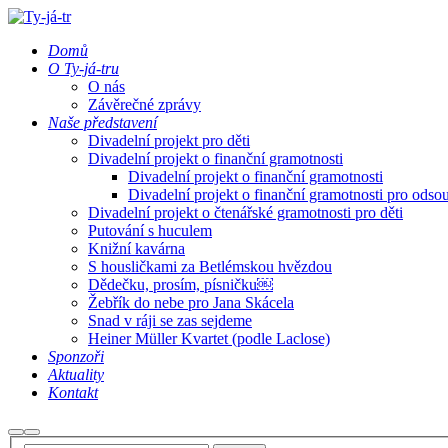
Domů
O Ty-já-tru
O nás
Závěrečné zprávy
Naše představení
Divadelní projekt pro děti
Divadelní projekt o finanční gramotnosti
Divadelní projekt o finanční gramotnosti
Divadelní projekt o finanční gramotnosti pro odso
Divadelní projekt o čtenářské gramotnosti pro děti
Putování s huculem
Knižní kavárna
S housličkami za Betlémskou hvězdou
Dědečku, prosím, písničku￼
Žebřík do nebe pro Jana Skácela
Snad v ráji se zas sejdeme
Heiner Müller Kvartet (podle Laclose)
Sponzoři
Aktuality
Kontakt
Hledat
Hlavní