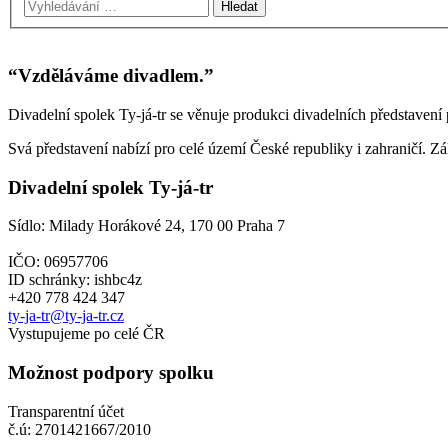
navigační
menu
“Vzděláváme divadlem.”
Divadelní spolek Ty-já-tr se věnuje produkci divadelních představení p
Svá představení nabízí pro celé území České republiky i zahraničí. Zále
Divadelní spolek Ty-já-tr
Sídlo: Milady Horákové 24, 170 00 Praha 7
IČO: 06957706
ID schránky: ishbc4z
+420 778 424 347
ty-ja-tr@ty-ja-tr.cz
Vystupujeme po celé ČR
Možnost podpory spolku
Transparentní účet
č.ú: 2701421667/2010