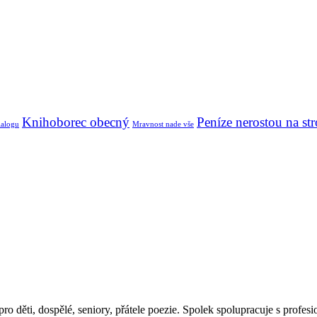
Knihoborec obecný
Peníze nerostou na st
ialogu
Mravnost nade vše
ro děti, dospělé, seniory, přátele poezie. Spolek spolupracuje s profesi